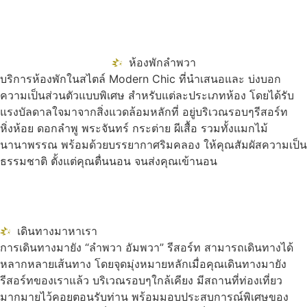
ห้องพักลำพวา
บริการห้องพักในสไตล์ Modern Chic ที่นำเสนอและ บ่งบอก
ความเป็นส่วนตัวแบบพิเศษ สำหรับแต่ละประเภทห้อง โดยได้รับ
แรงบัลดาลใจมาจากสิ่งแวดล้อมหลักที่ อยู่บริเวณรอบๆรีสอร์ท
หิ่งห้อย ดอกลำพู พระจันทร์ กระต่าย ผีเสื้อ รวมทั้งแมกไม้
นานาพรรณ พร้อมด้วยบรรยากาศริมคลอง ให้คุณสัมผัสความเป็น
ธรรมชาติ ตั้งแต่คุณตื่นนอน จนส่งคุณเข้านอน
เดินทางมาหาเรา
การเดินทางมายัง “ลำพวา อัมพวา” รีสอร์ท สามารถเดินทางได้
หลากหลายเส้นทาง โดยจุดมุ่งหมายหลักเมื่อคุณเดินทางมายัง
รีสอร์ทของเราแล้ว บริเวณรอบๆใกล้เคียง มีสถานที่ท่องเที่ยว
มากมายไว้คอยตอนรับท่าน พร้อมมอบประสบการณ์พิเศษของ