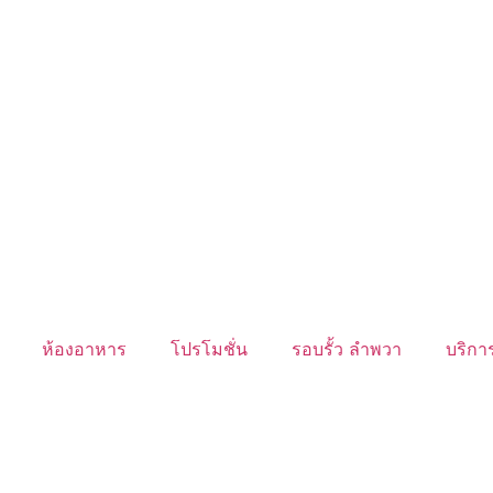
ห้องอาหาร
โปรโมชั่น
รอบรั้ว ลำพวา
บริการ
นับหิ่งห้อย ร้อยลำพู ดูพระจันทร