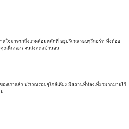
จมาจากสิ่งแวดล้อมหลักที่ อยู่บริเวณรอบๆรีสอร์ท หิ่งห้อย
่คุณตื่นนอน จนส่งคุณเข้านอน
องเราแล้ว บริเวณรอบๆใกล้เคียง มีสถานที่ท่องเที่ยวมากมายไว้
ืม