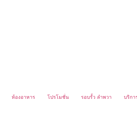
ห้องอาหาร
โปรโมชั่น
รอบรั้ว ลำพวา
บริการ
นับหิ่งห้อย ร้อยลำพู ดูพระจันทร