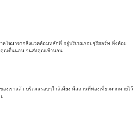
จมาจากสิ่งแวดล้อมหลักที่ อยู่บริเวณรอบๆรีสอร์ท หิ่งห้อย
่คุณตื่นนอน จนส่งคุณเข้านอน
องเราแล้ว บริเวณรอบๆใกล้เคียง มีสถานที่ท่องเที่ยวมากมายไว้
ืม