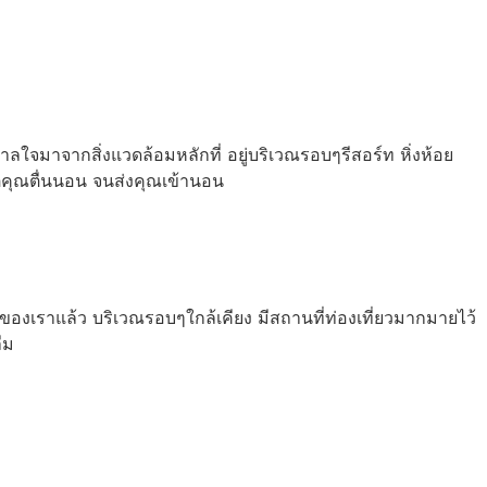
จมาจากสิ่งแวดล้อมหลักที่ อยู่บริเวณรอบๆรีสอร์ท หิ่งห้อย
่คุณตื่นนอน จนส่งคุณเข้านอน
องเราแล้ว บริเวณรอบๆใกล้เคียง มีสถานที่ท่องเที่ยวมากมายไว้
ืม