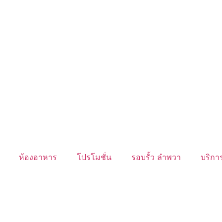
ห้องอาหาร
โปรโมชั่น
รอบรั้ว ลำพวา
บริการ
นับหิ่งห้อย ร้อยลำพู ดูพระจันทร