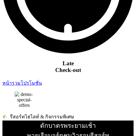
Late
Check-out
หน้ารวมโปรโมชั่น
รีสอร์ทไฮไลท์ & กิจกรรมพิเศษ
ตักบาตรพระยามเช้า
อ่านเพิ่ม
พายเรือบอร์ดชมวิวรอบรีสอร์ท