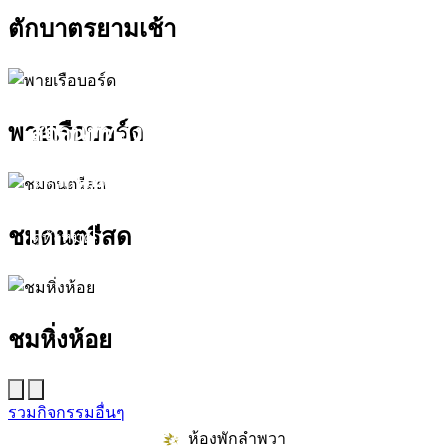
ตักบาตรยามเช้า
พายเรือบอร์ด
สถานที่ท่องเที่ยวรอบรีสอร์ท
นับหิ่งห้อย ร้อยลำพู ดูพระจันทร์
"ตลาดน้ำอัมพวา"
ชมดนตรีสด
ดูทั้งหมด
ชมหิ่งห้อย
รวมกิจกรรมอื่นๆ
ห้องพักลำพวา