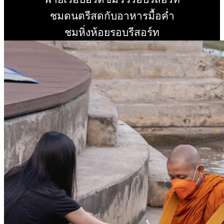
อ่านเพิ่ม
ชมดนตรีสดกับอาหารมื้อค่ำ
อ่านเพิ่ม
ชมหิ่งห้อยรอบรีสอร์ท
อ่านเพิ่ม