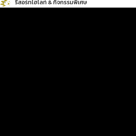
รีสอร์ทไฮไลท์ & กิจกรรมพิเศษ