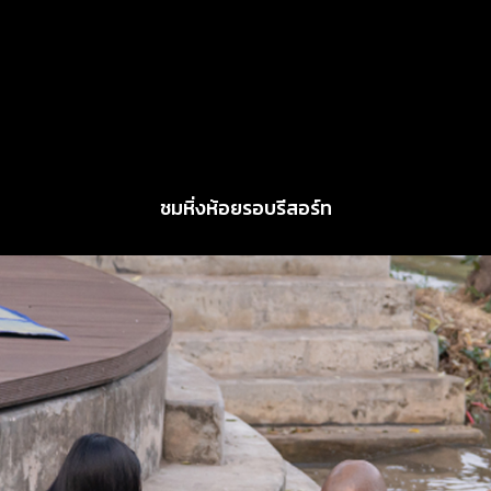
ชมหิ่งห้อยรอบรีสอร์ท
อ่านเพิ่ม