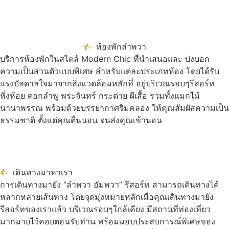
ห้องพักลำพวา
บริการห้องพักในสไตล์ Modern Chic ที่นำเสนอและ บ่งบอก
ความเป็นส่วนตัวแบบพิเศษ สำหรับแต่ละประเภทห้อง โดยได้รับ
แรงบัลดาลใจมาจากสิ่งแวดล้อมหลักที่ อยู่บริเวณรอบๆรีสอร์ท
หิ่งห้อย ดอกลำพู พระจันทร์ กระต่าย ผีเสื้อ รวมทั้งแมกไม้
นานาพรรณ พร้อมด้วยบรรยากาศริมคลอง ให้คุณสัมผัสความเป็น
ธรรมชาติ ตั้งแต่คุณตื่นนอน จนส่งคุณเข้านอน
เดินทางมาหาเรา
การเดินทางมายัง “ลำพวา อัมพวา” รีสอร์ท สามารถเดินทางได้
หลากหลายเส้นทาง โดยจุดมุ่งหมายหลักเมื่อคุณเดินทางมายัง
รีสอร์ทของเราแล้ว บริเวณรอบๆใกล้เคียง มีสถานที่ท่องเที่ยว
มากมายไว้คอยตอนรับท่าน พร้อมมอบประสบการณ์พิเศษของ