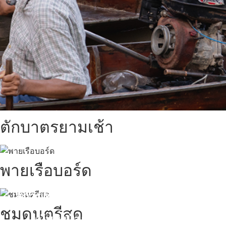
ตักบาตรยามเช้า
พายเรือบอร์ด
สถานที่ท่องเที่ยวรอบรีสอร์ท
ชมดนตรีสด
นับหิ่งห้อย ร้อยลำพู ดูพระจันทร์
"ตลาดน้ำอัมพวา"