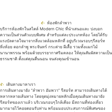
ห้องพักลำพวา
บริการห้องพักในสไตล์ Modern Chic ที่นำเสนอและ บ่งบอก
ความเป็นส่วนตัวแบบพิเศษ สำหรับแต่ละประเภทห้อง โดยได้รับ
แรงบัลดาลใจมาจากสิ่งแวดล้อมหลักที่ อยู่บริเวณรอบๆรีสอร์ท
หิ่งห้อย ดอกลำพู พระจันทร์ กระต่าย ผีเสื้อ รวมทั้งแมกไม้
นานาพรรณ พร้อมด้วยบรรยากาศริมคลอง ให้คุณสัมผัสความเป็น
ธรรมชาติ ตั้งแต่คุณตื่นนอน จนส่งคุณเข้านอน
เดินทางมาหาเรา
การเดินทางมายัง “ลำพวา อัมพวา” รีสอร์ท สามารถเดินทางได้
หลากหลายเส้นทาง โดยจุดมุ่งหมายหลักเมื่อคุณเดินทางมายัง
รีสอร์ทของเราแล้ว บริเวณรอบๆใกล้เคียง มีสถานที่ท่องเที่ยว
มากมายไว้คอยตอนรับท่าน พร้อมมอบประสบการณ์พิเศษของ