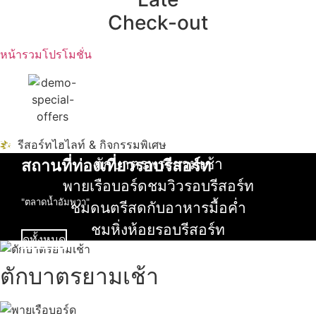
Check-out
หน้ารวมโปรโมชั่น
รีสอร์ทไฮไลท์ & กิจกรรมพิเศษ
ตักบาตรพระยามเช้า
สถานที่ท่องเที่ยวรอบรีสอร์ท
อ่านเพิ่ม
พายเรือบอร์ดชมวิวรอบรีสอร์ท
นับหิ่งห้อย ร้อยลำพู ดูพระจันทร์
"ตลาดน้ำอัมพวา"
อ่านเพิ่ม
ชมดนตรีสดกับอาหารมื้อค่ำ
อ่านเพิ่ม
ชมหิ่งห้อยรอบรีสอร์ท
ดูทั้งหมด
อ่านเพิ่ม
ตักบาตรยามเช้า