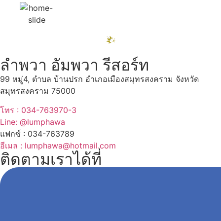
ลำพวา อัมพวา รีสอร์ท
99 หมู่4, ตำบล บ้านปรก อำเภอเมืองสมุทรสงคราม จังหวัด
สมุทรสงคราม 75000
โทร : 034-763970-3
Line: @lumphawa
แฟกซ์ : 034-763789
อีเมล : lumphawa@hotmail.com
ติดตามเราได้ที่