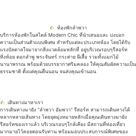
ห้องพักลำพวา
บริการห้องพักในสไตล์ Modern Chic ที่นำเสนอและ บ่งบอก
ความเป็นส่วนตัวแบบพิเศษ สำหรับแต่ละประเภทห้อง โดยได้รับ
แรงบัลดาลใจมาจากสิ่งแวดล้อมหลักที่ อยู่บริเวณรอบๆรีสอร์ท
หิ่งห้อย ดอกลำพู พระจันทร์ กระต่าย ผีเสื้อ รวมทั้งแมกไม้
นานาพรรณ พร้อมด้วยบรรยากาศริมคลอง ให้คุณสัมผัสความเป็น
ธรรมชาติ ตั้งแต่คุณตื่นนอน จนส่งคุณเข้านอน
เดินทางมาหาเรา
การเดินทางมายัง “ลำพวา อัมพวา” รีสอร์ท สามารถเดินทางได้
หลากหลายเส้นทาง โดยจุดมุ่งหมายหลักเมื่อคุณเดินทางมายัง
รีสอร์ทของเราแล้ว บริเวณรอบๆใกล้เคียง มีสถานที่ท่องเที่ยว
มากมายไว้คอยตอนรับท่าน พร้อมมอบประสบการณ์พิเศษของ