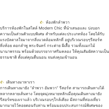
ห้องพักลำพวา
บริการห้องพักในสไตล์ Modern Chic ที่นำเสนอและ บ่งบอก
ความเป็นส่วนตัวแบบพิเศษ สำหรับแต่ละประเภทห้อง โดยได้รับ
แรงบัลดาลใจมาจากสิ่งแวดล้อมหลักที่ อยู่บริเวณรอบๆรีสอร์ท
หิ่งห้อย ดอกลำพู พระจันทร์ กระต่าย ผีเสื้อ รวมทั้งแมกไม้
นานาพรรณ พร้อมด้วยบรรยากาศริมคลอง ให้คุณสัมผัสความเป็น
ธรรมชาติ ตั้งแต่คุณตื่นนอน จนส่งคุณเข้านอน
เดินทางมาหาเรา
การเดินทางมายัง “ลำพวา อัมพวา” รีสอร์ท สามารถเดินทางได้
หลากหลายเส้นทาง โดยจุดมุ่งหมายหลักเมื่อคุณเดินทางมายัง
รีสอร์ทของเราแล้ว บริเวณรอบๆใกล้เคียง มีสถานที่ท่องเที่ยว
มากมายไว้คอยตอนรับท่าน พร้อมมอบประสบการณ์พิเศษของ