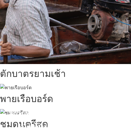
ตักบาตรยามเช้า
พายเรือบอร์ด
สถานที่ท่องเที่ยวรอบรีสอร์ท
ชมดนตรีสด
นับหิ่งห้อย ร้อยลำพู ดูพระจันทร์
"ตลาดน้ำอัมพวา"