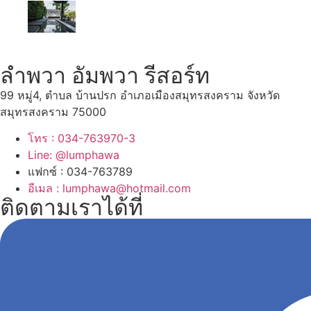
ลำพวา อัมพวา รีสอร์ท
99 หมู่4, ตำบล บ้านปรก อำเภอเมืองสมุทรสงคราม จังหวัด
สมุทรสงคราม 75000
โทร : 034-763970-3
Line: @lumphawa
แฟกซ์ : 034-763789
อีเมล : lumphawa@hotmail.com
ติดตามเราได้ที่