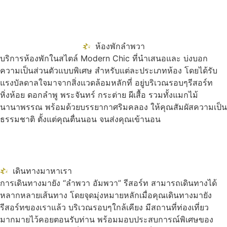
ห้องพักลำพวา
บริการห้องพักในสไตล์ Modern Chic ที่นำเสนอและ บ่งบอก
ความเป็นส่วนตัวแบบพิเศษ สำหรับแต่ละประเภทห้อง โดยได้รับ
แรงบัลดาลใจมาจากสิ่งแวดล้อมหลักที่ อยู่บริเวณรอบๆรีสอร์ท
หิ่งห้อย ดอกลำพู พระจันทร์ กระต่าย ผีเสื้อ รวมทั้งแมกไม้
นานาพรรณ พร้อมด้วยบรรยากาศริมคลอง ให้คุณสัมผัสความเป็น
ธรรมชาติ ตั้งแต่คุณตื่นนอน จนส่งคุณเข้านอน
เดินทางมาหาเรา
การเดินทางมายัง “ลำพวา อัมพวา” รีสอร์ท สามารถเดินทางได้
หลากหลายเส้นทาง โดยจุดมุ่งหมายหลักเมื่อคุณเดินทางมายัง
รีสอร์ทของเราแล้ว บริเวณรอบๆใกล้เคียง มีสถานที่ท่องเที่ยว
มากมายไว้คอยตอนรับท่าน พร้อมมอบประสบการณ์พิเศษของ