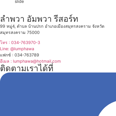
ลำพวา อัมพวา รีสอร์ท
99 หมู่4, ตำบล บ้านปรก อำเภอเมืองสมุทรสงคราม จังหวัด
สมุทรสงคราม 75000
โทร : 034-763970-3
Line: @lumphawa
แฟกซ์ : 034-763789
อีเมล : lumphawa@hotmail.com
ติดตามเราได้ที่