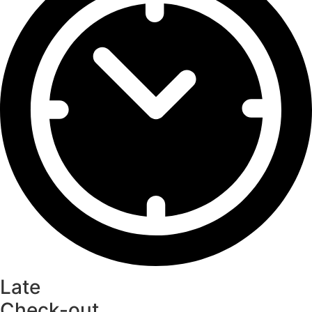
Late
Check-out