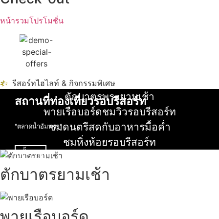
หน้ารวมโปรโมชั่น
รีสอร์ทไฮไลท์ & กิจกรรมพิเศษ
ตักบาตรพระยามเช้า
สถานที่ท่องเที่ยวรอบรีสอร์ท
อ่านเพิ่ม
พายเรือบอร์ดชมวิวรอบรีสอร์ท
นับหิ่งห้อย ร้อยลำพู ดูพระจันทร์
อ่านเพิ่ม
ชมดนตรีสดกับอาหารมื้อค่ำ
"ตลาดน้ำอัมพวา"
อ่านเพิ่ม
ชมหิ่งห้อยรอบรีสอร์ท
ดูทั้งหมด
อ่านเพิ่ม
ตักบาตรยามเช้า
พายเรือบอร์ด