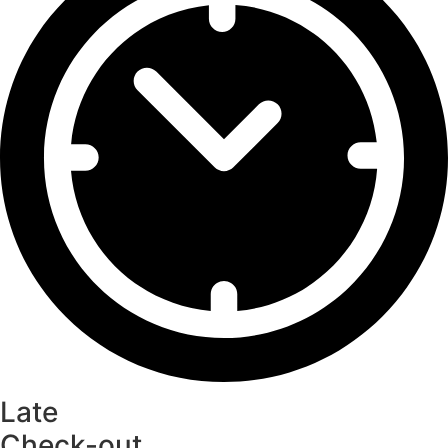
Late
Check-out