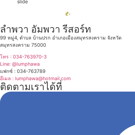
ลำพวา อัมพวา รีสอร์ท
99 หมู่4, ตำบล บ้านปรก อำเภอเมืองสมุทรสงคราม จังหวัด
สมุทรสงคราม 75000
โทร : 034-763970-3
Line: @lumphawa
แฟกซ์ : 034-763789
อีเมล : lumphawa@hotmail.com
ติดตามเราได้ที่