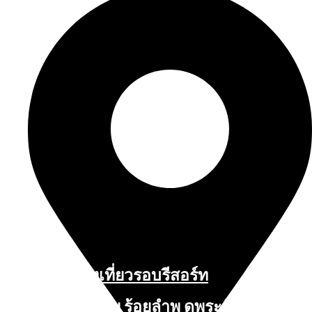
สถานที่ท่องเที่ยวรอบรีสอร์ท
นับหิ่งห้อย ร้อยลำพู ดูพระจันทร์
"ตลาดน้ำอัมพวา"