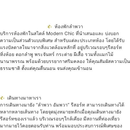
ห้องพักลำพวา
บริการห้องพักในสไตล์ Modern Chic ที่นำเสนอและ บ่งบอก
ความเป็นส่วนตัวแบบพิเศษ สำหรับแต่ละประเภทห้อง โดยได้รับ
แรงบัลดาลใจมาจากสิ่งแวดล้อมหลักที่ อยู่บริเวณรอบๆรีสอร์ท
หิ่งห้อย ดอกลำพู พระจันทร์ กระต่าย ผีเสื้อ รวมทั้งแมกไม้
นานาพรรณ พร้อมด้วยบรรยากาศริมคลอง ให้คุณสัมผัสความเป็น
ธรรมชาติ ตั้งแต่คุณตื่นนอน จนส่งคุณเข้านอน
เดินทางมาหาเรา
การเดินทางมายัง “ลำพวา อัมพวา” รีสอร์ท สามารถเดินทางได้
หลากหลายเส้นทาง โดยจุดมุ่งหมายหลักเมื่อคุณเดินทางมายัง
รีสอร์ทของเราแล้ว บริเวณรอบๆใกล้เคียง มีสถานที่ท่องเที่ยว
มากมายไว้คอยตอนรับท่าน พร้อมมอบประสบการณ์พิเศษของ