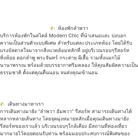
ห้องพักลำพวา
บริการห้องพักในสไตล์ Modern Chic ที่นำเสนอและ บ่งบอก
ความเป็นส่วนตัวแบบพิเศษ สำหรับแต่ละประเภทห้อง โดยได้รับ
แรงบัลดาลใจมาจากสิ่งแวดล้อมหลักที่ อยู่บริเวณรอบๆรีสอร์ท
หิ่งห้อย ดอกลำพู พระจันทร์ กระต่าย ผีเสื้อ รวมทั้งแมกไม้
นานาพรรณ พร้อมด้วยบรรยากาศริมคลอง ให้คุณสัมผัสความเป็น
ธรรมชาติ ตั้งแต่คุณตื่นนอน จนส่งคุณเข้านอน
เดินทางมาหาเรา
การเดินทางมายัง “ลำพวา อัมพวา” รีสอร์ท สามารถเดินทางได้
หลากหลายเส้นทาง โดยจุดมุ่งหมายหลักเมื่อคุณเดินทางมายัง
รีสอร์ทของเราแล้ว บริเวณรอบๆใกล้เคียง มีสถานที่ท่องเที่ยว
มากมายไว้คอยตอนรับท่าน พร้อมมอบประสบการณ์พิเศษของ