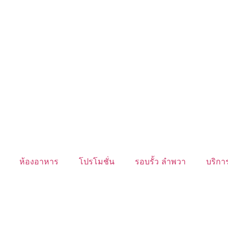
ห้องอาหาร
โปรโมชั่น
รอบรั้ว ลำพวา
บริการ
นับหิ่งห้อย ร้อยลำพู ดูพระจันทร