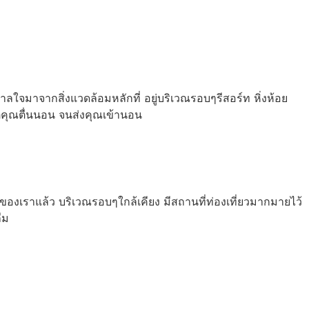
จมาจากสิ่งแวดล้อมหลักที่ อยู่บริเวณรอบๆรีสอร์ท หิ่งห้อย
่คุณตื่นนอน จนส่งคุณเข้านอน
องเราแล้ว บริเวณรอบๆใกล้เคียง มีสถานที่ท่องเที่ยวมากมายไว้
ืม