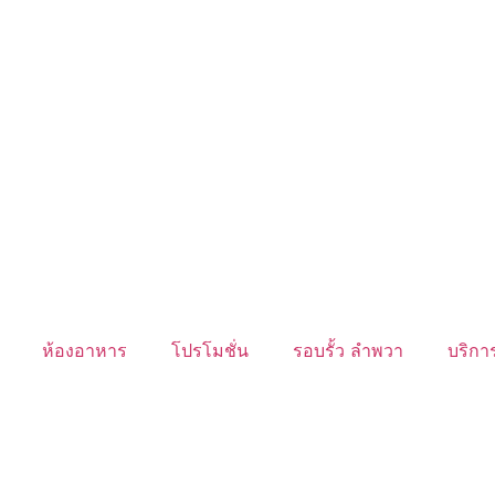
ห้องอาหาร
โปรโมชั่น
รอบรั้ว ลำพวา
บริการ
นับหิ่งห้อย ร้อยลำพู ดูพระจันทร