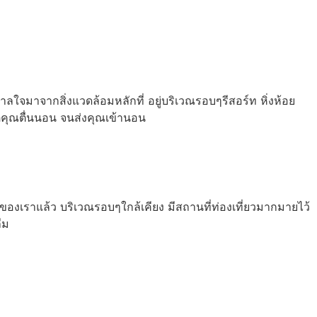
จมาจากสิ่งแวดล้อมหลักที่ อยู่บริเวณรอบๆรีสอร์ท หิ่งห้อย
่คุณตื่นนอน จนส่งคุณเข้านอน
องเราแล้ว บริเวณรอบๆใกล้เคียง มีสถานที่ท่องเที่ยวมากมายไว้
ืม