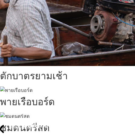
ตักบาตรยามเช้า
พายเรือบอร์ด
สถานที่ท่องเที่ยวรอบรีสอร์ท
นับหิ่งห้อย ร้อยลำพู ดูพระจันทร์
ชมดนตรีสด
"ตลาดน้ำอัมพวา"