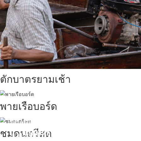
ตักบาตรยามเช้า
พายเรือบอร์ด
สถานที่ท่องเที่ยวรอบรีสอร์ท
ชมดนตรีสด
นับหิ่งห้อย ร้อยลำพู ดูพระจันทร์
"ตลาดน้ำอัมพวา"