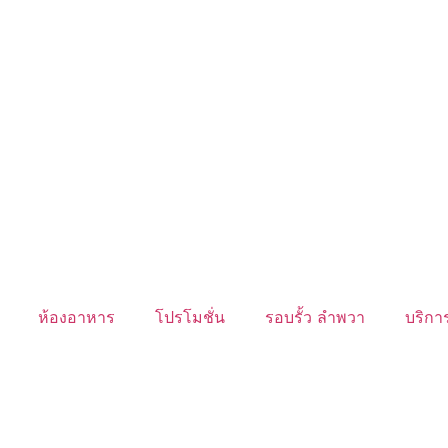
ห้องอาหาร
โปรโมชั่น
รอบรั้ว ลำพวา
บริการ
นับหิ่งห้อย ร้อยลำพู ดูพระจันทร