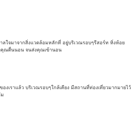
จมาจากสิ่งแวดล้อมหลักที่ อยู่บริเวณรอบๆรีสอร์ท หิ่งห้อย
่คุณตื่นนอน จนส่งคุณเข้านอน
องเราแล้ว บริเวณรอบๆใกล้เคียง มีสถานที่ท่องเที่ยวมากมายไว้
ืม