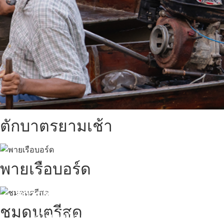
ตักบาตรยามเช้า
พายเรือบอร์ด
สถานที่ท่องเที่ยวรอบรีสอร์ท
ชมดนตรีสด
นับหิ่งห้อย ร้อยลำพู ดูพระจันทร์
"ตลาดน้ำอัมพวา"