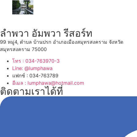
ลำพวา อัมพวา รีสอร์ท
99 หมู่4, ตำบล บ้านปรก อำเภอเมืองสมุทรสงคราม จังหวัด
สมุทรสงคราม 75000
โทร : 034-763970-3
Line: @lumphawa
แฟกซ์ : 034-763789
อีเมล : lumphawa@hotmail.com
ติดตามเราได้ที่