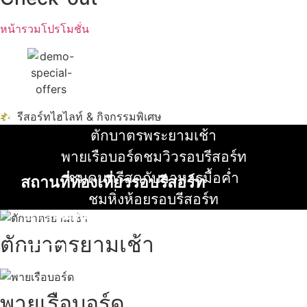
หน้ารวมโปรโมชั่น
รีสอร์ทไฮไลท์ & กิจกรรมพิเศษ
ตักบาตรพระยามเช้า
อ่านเพิ่ม
พายเรือบอร์ดชมวิวรอบรีสอร์ท
อ่านเพิ่ม
ชมดนตรีสดกับอาหารมื้อค่ำ
สถานที่ท่องเที่ยวรอบรีสอร์ท
อ่านเพิ่ม
ชมหิ่งห้อยรอบรีสอร์ท
นับหิ่งห้อย ร้อยลำพู ดูพระจันทร์
อ่านเพิ่ม
"ตลาดน้ำอัมพวา"
ตักบาตรยามเช้า
ดูทั้งหมด
พายเรือบอร์ด