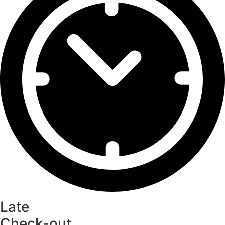
Late
Check-out