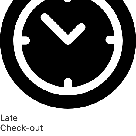
Late
Check-out