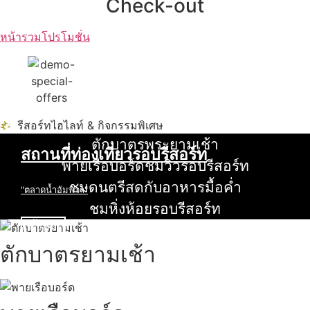
Check-out
หน้ารวมโปรโมชั่น
รีสอร์ทไฮไลท์ & กิจกรรมพิเศษ
ตักบาตรพระยามเช้า
สถานที่ท่องเที่ยวรอบรีสอร์ท
อ่านเพิ่ม
พายเรือบอร์ดชมวิวรอบรีสอร์ท
นับหิ่งห้อย ร้อยลำพู ดูพระจันทร์
อ่านเพิ่ม
ชมดนตรีสดกับอาหารมื้อค่ำ
"ตลาดน้ำอัมพวา"
อ่านเพิ่ม
ชมหิ่งห้อยรอบรีสอร์ท
ดูทั้งหมด
อ่านเพิ่ม
ตักบาตรยามเช้า