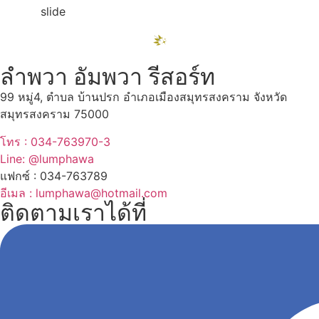
ลำพวา อัมพวา รีสอร์ท
99 หมู่4, ตำบล บ้านปรก อำเภอเมืองสมุทรสงคราม จังหวัด
สมุทรสงคราม 75000
โทร : 034-763970-3
Line: @lumphawa
แฟกซ์ : 034-763789
อีเมล : lumphawa@hotmail.com
ติดตามเราได้ที่